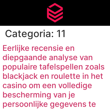
Categoria:
11
Eerlijke recensie en
diepgaande analyse van
populaire tafelspellen zoals
blackjack en roulette in het
casino om een volledige
bescherming van je
persoonlijke gegevens te