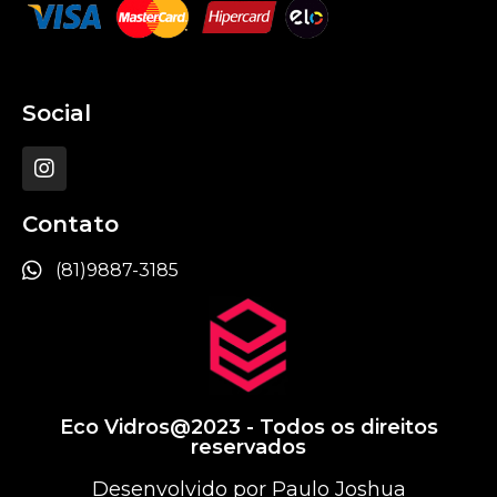
Social
Contato
(81)9887-3185
Eco Vidros@2023 - Todos os direitos
reservados
Desenvolvido por Paulo Joshua