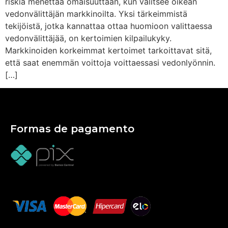
riskiä menettää omaisuuttaan, kun valitsee oikean
vedonvälittäjän markkinoilta. Yksi tärkeimmistä
tekijöistä, jotka kannattaa ottaa huomioon valittaessa
vedonvälittäjää, on kertoimien kilpailukyky.
Markkinoiden korkeimmat kertoimet tarkoittavat sitä,
että saat enemmän voittoja voittaessasi vedonlyönnin.
[…]
Formas de pagamento