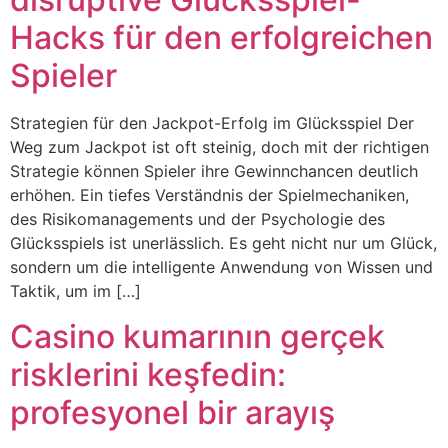
Hacks für den erfolgreichen
Spieler
Strategien für den Jackpot-Erfolg im Glücksspiel Der
Weg zum Jackpot ist oft steinig, doch mit der richtigen
Strategie können Spieler ihre Gewinnchancen deutlich
erhöhen. Ein tiefes Verständnis der Spielmechaniken,
des Risikomanagements und der Psychologie des
Glücksspiels ist unerlässlich. Es geht nicht nur um Glück,
sondern um die intelligente Anwendung von Wissen und
Taktik, um im […]
Casino kumarının gerçek
risklerini keşfedin:
profesyonel bir arayış