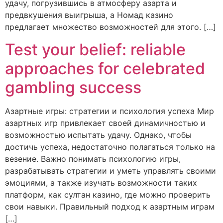
удачу, погрузившись в атмосферу азарта и
предвкушения выигрыша, а Номад казино
предлагает множество возможностей для этого. […]
Test your belief: reliable
approaches for celebrated
gambling success
Азартные игры: стратегии и психология успеха Мир
азартных игр привлекает своей динамичностью и
возможностью испытать удачу. Однако, чтобы
достичь успеха, недостаточно полагаться только на
везение. Важно понимать психологию игры,
разрабатывать стратегии и уметь управлять своими
эмоциями, а также изучать возможности таких
платформ, как султан казино, где можно проверить
свои навыки. Правильный подход к азартным играм
[…]