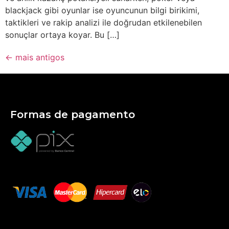
blackjack gibi oyunlar ise oyuncunun bilgi birikimi,
taktikleri ve rakip analizi ile doğrudan etkilenebilen
sonuçlar ortaya koyar. Bu […]
←
mais antigos
Formas de pagamento