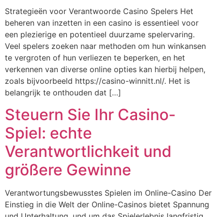
Strategieën voor Verantwoorde Casino Spelers Het
beheren van inzetten in een casino is essentieel voor
een plezierige en potentieel duurzame spelervaring.
Veel spelers zoeken naar methoden om hun winkansen
te vergroten of hun verliezen te beperken, en het
verkennen van diverse online opties kan hierbij helpen,
zoals bijvoorbeeld https://casino-winnitt.nl/. Het is
belangrijk te onthouden dat […]
Steuern Sie Ihr Casino-
Spiel: echte
Verantwortlichkeit und
größere Gewinne
Verantwortungsbewusstes Spielen im Online-Casino Der
Einstieg in die Welt der Online-Casinos bietet Spannung
und Unterhaltung, und um das Spielerlebnis langfristig