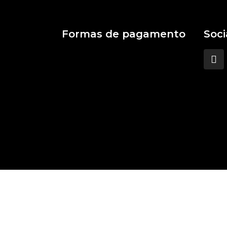
Formas de pagamento
Soci