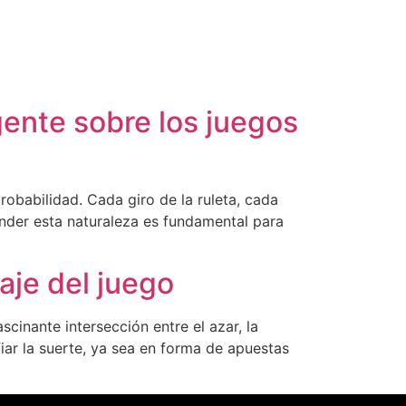
gente sobre los juegos
robabilidad. Cada giro de la ruleta, cada
nder esta naturaleza es fundamental para
aje del juego
scinante intersección entre el azar, la
ar la suerte, ya sea en forma de apuestas